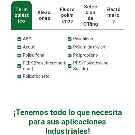
Selec
Term
Fluoro
Elastó
Aleaci
ción
oplást
polím
mero
ones
de
ico
eros
s
O’Ring
ABS
Polietileno
Acetal
Poliamida (Nylon)
Polisulfona
Polipropileno
PEEK (Polyetheretherk
PPS (Polyethylene
eton)
Sulfide)
Policarbonato
¡Tenemos todo lo que necesita
para sus aplicaciones
Industriales!