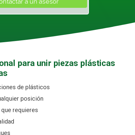
nal para unir piezas plásticas
as
aciones de plásticos
alquier posición
na que requieres
alidad
ques