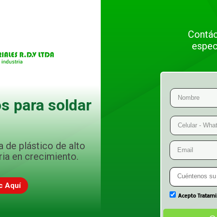
Contác
espec
s para soldar
a de plástico de alto
ria en crecimiento.
ic Aquí