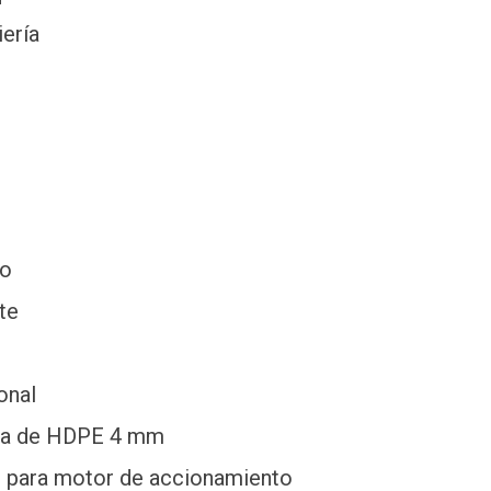
ería
so
te
onal
ra de HDPE 4 mm
n para motor de accionamiento