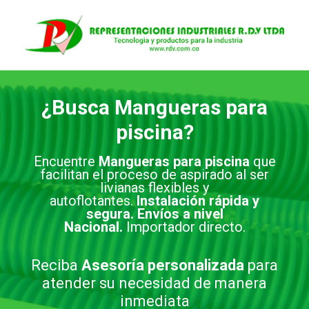
Saltar
al
contenido
¿Busca Mangueras para
piscina?
Encuentre
Mangueras para piscina
que
facilitan el proceso de aspirado al ser
livianas flexibles y
autoflotantes.
Instalación rápida y
segura.
Envíos a nivel
Nacional.
Importador directo.
Reciba
Asesoría personalizada
para
atender su necesidad de manera
inmediata