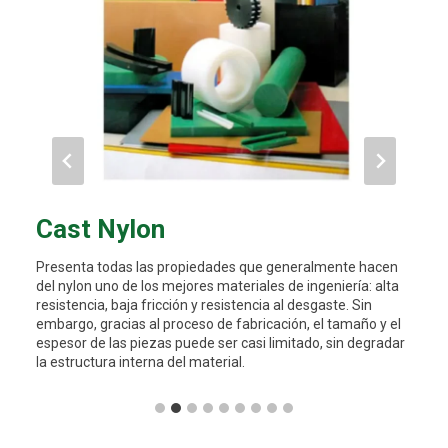
Cast Nylon
Fi
dad y
Presenta todas las propiedades que generalmente hacen
Las f
del nylon uno de los mejores materiales de ingeniería: alta
termo
resistencia, baja fricción y resistencia al desgaste. Sin
baque
.
embargo, gracias al proceso de fabricación, el tamaño y el
tempe
espesor de las piezas puede ser casi limitado, sin degradar
la estructura interna del material.